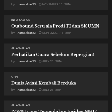
by
ilhamakbar23
NOVEMBER 10, 2014
INFO KAMPUS
Outbound Seru ala Prodi TI dan SK UMN
by
ilhamakbar23
SEPTEMBER 16, 2014
JALAN-JALAN
Perhatikan Cuaca Sebelum Bepergian!
by
ilhamakbar23
JULY 25, 2014
OPINI
Dunia Aviasi Kembali Berduka
by
ilhamakbar23
JULY 25, 2014
JALAN-JALAN
12 WNI yang Tewas dalam Insiden MH17