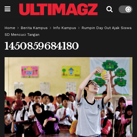
Home
Berita Kampus
Info Kampus
Rumpin Day Out Ajak Siswa
SD Mencuci Tangan
1450859684180