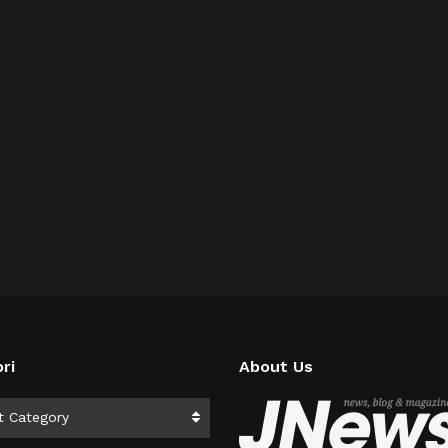
ri
About Us
i
t Category