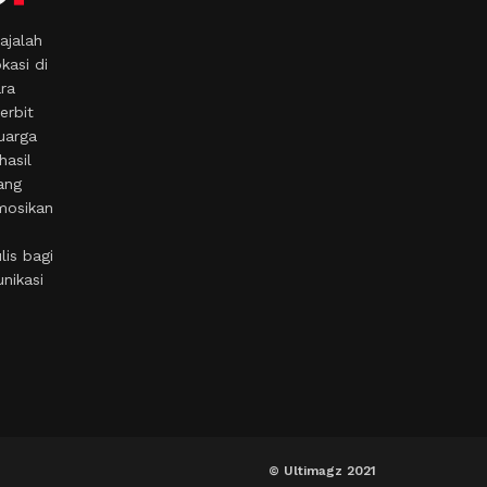
ajalah
kasi di
ara
erbit
uarga
hasil
ang
mosikan
is bagi
nikasi
© Ultimagz 2021