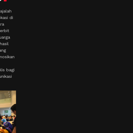
ajalah
kasi di
ara
erbit
uarga
hasil
ang
mosikan
is bagi
nikasi