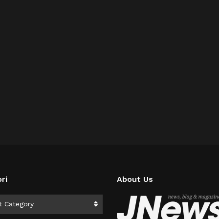
ri
About Us
i
t Category