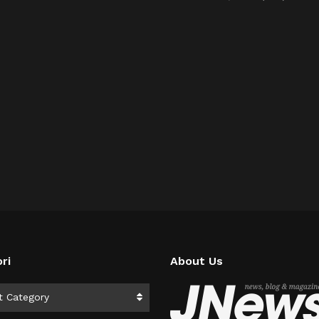
ri
About Us
i
t Category