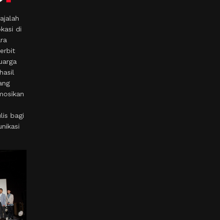
ajalah
kasi di
ara
erbit
uarga
hasil
ang
mosikan
is bagi
nikasi