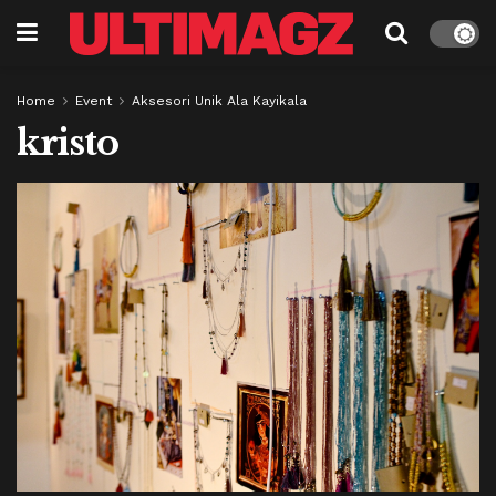
Home
Event
Aksesori Unik Ala Kayikala
kristo