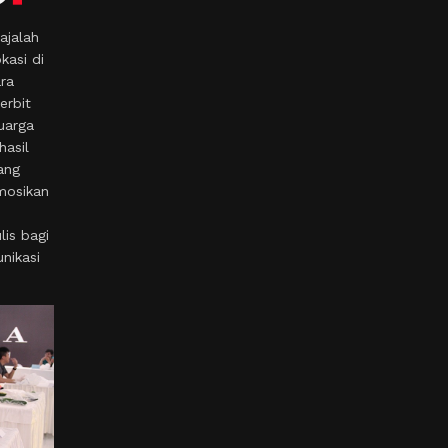
ajalah
kasi di
ara
erbit
uarga
hasil
ang
mosikan
is bagi
nikasi