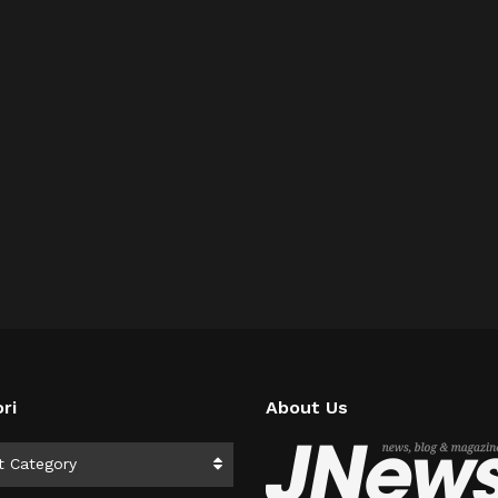
ri
About Us
i
t Category