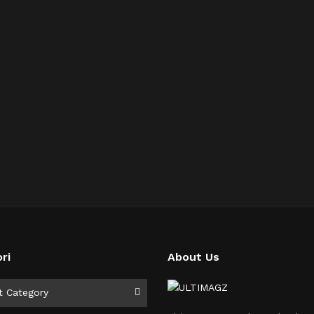
ri
About Us
i
t Category