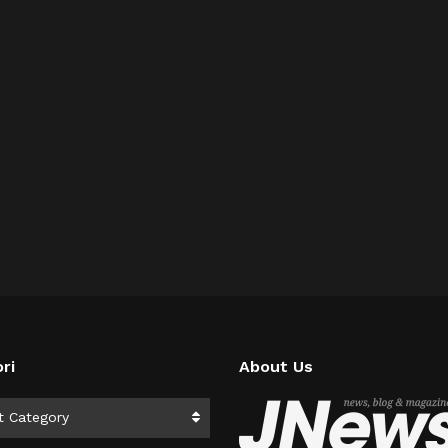
ri
About Us
i
t Category