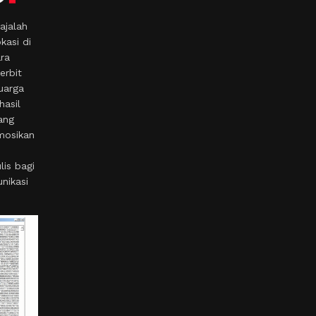
ajalah
kasi di
ara
erbit
uarga
hasil
ang
mosikan
is bagi
nikasi