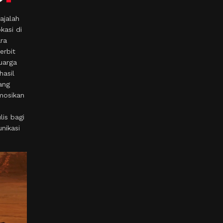
ajalah
kasi di
ara
erbit
uarga
hasil
ang
mosikan
is bagi
nikasi