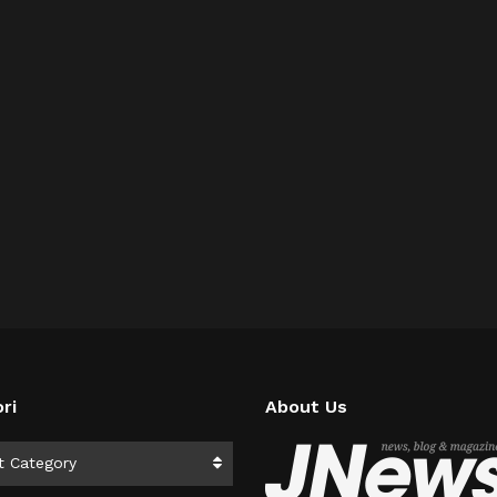
ri
About Us
i
t Category