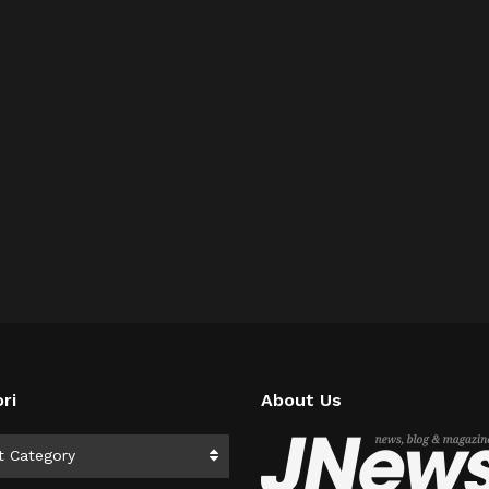
ri
About Us
i
t Category