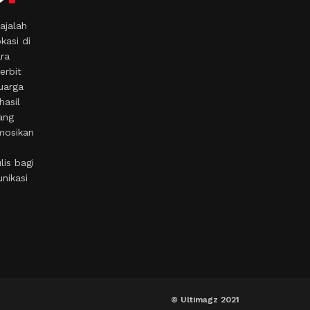
ajalah
kasi di
ara
erbit
uarga
hasil
ang
mosikan
is bagi
nikasi
© Ultimagz 2021