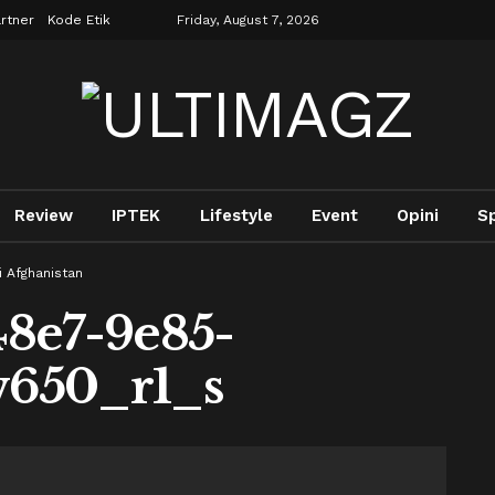
rtner
Kode Etik
Friday, August 7, 2026
Review
IPTEK
Lifestyle
Event
Opini
S
 Afghanistan
48e7-9e85-
w650_r1_s