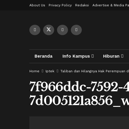
About Us
Privacy Policy
Redaksi
Advertise & Media Pa
Beranda
Info Kampus
Hiburan
Home
Iptek
Taliban dan Hilangnya Hak Perempuan di
7f966ddc-7592-
7d005121a856_