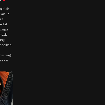
ajalah
kasi di
ara
erbit
uarga
hasil
ang
mosikan
is bagi
nikasi