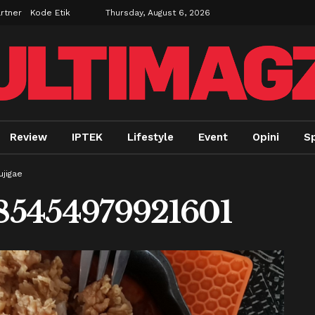
rtner
Kode Etik
Thursday, August 6, 2026
Review
IPTEK
Lifestyle
Event
Opini
Sp
ujigae
85454979921601