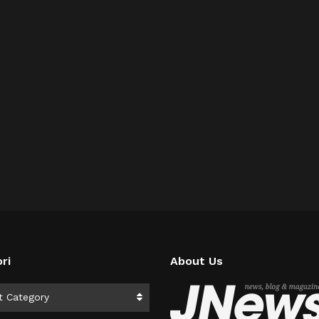
ri
About Us
i
t Category