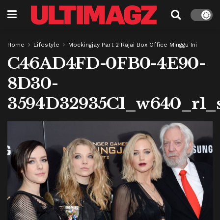
Home
Lifestyle
Mockingjay Part 2 Rajai Box Office Minggu Ini
C46AD4FD-0FB0-4E90-
8D30-
3594D32935C1_w640_r1_