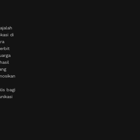
ajalah
kasi di
ara
erbit
uarga
hasil
ang
mosikan
is bagi
nikasi