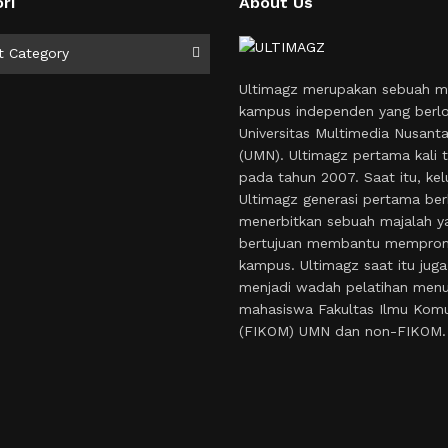
ri
About Us
i
t Category
Ultimagz merupakan sebuah m
kampus independen yang berlo
Universitas Multimedia Nusant
(UMN). Ultimagz pertama kali t
pada tahun 2007. Saat itu, kel
Ultimagz generasi pertama ber
menerbitkan sebuah majalah y
bertujuan membantu mempro
kampus. Ultimagz saat itu juga
menjadi wadah pelatihan menul
mahasiswa Fakultas Ilmu Komu
(FIKOM) UMN dan non-FIKOM.