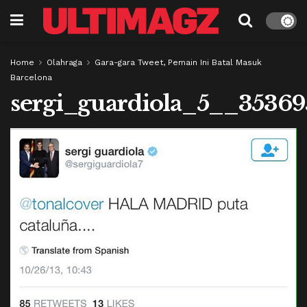
Home
Olahraga
Gara-gara Tweet, Pemain Ini Batal Masuk
Barcelona
sergi_guardiola_5__3536