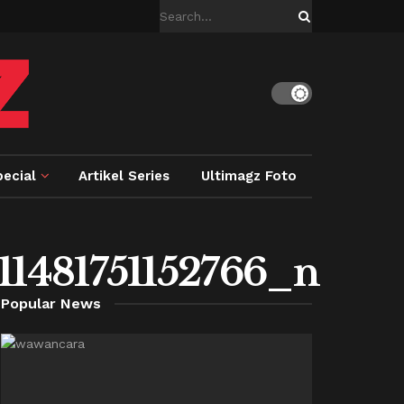
ecial
Artikel Series
Ultimagz Foto
1481751152766_n
Popular News