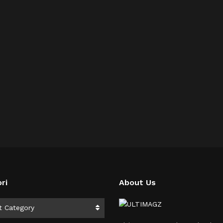
ri
About Us
i
t Category