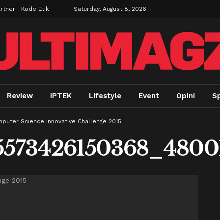
rtner
Kode Etik
Saturday, August 8, 2026
Review
IPTEK
Lifestyle
Event
Opini
Sp
mputer Science Innovative Challenge 2015
573426150368_48001