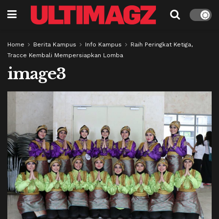
Home
Berita Kampus
Info Kampus
Raih Peringkat Ketiga,
Tracce Kembali Mempersiapkan Lomba
image3