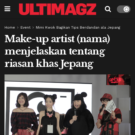
Home
Event
Mimi Kwok Bagikan Tips Berdandan ala Jepang
Make-up artist (nama)
menjelaskan tentang
riasan khas Jepang