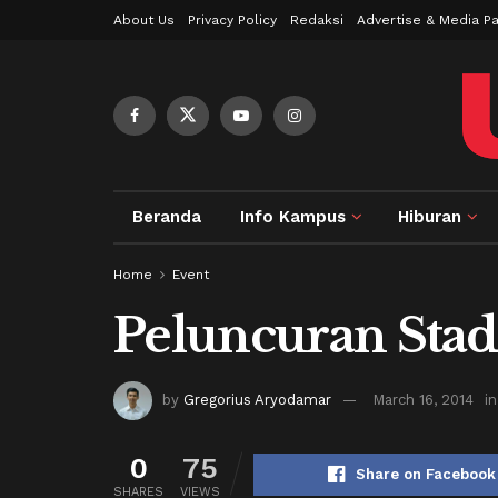
About Us
Privacy Policy
Redaksi
Advertise & Media Pa
Beranda
Info Kampus
Hiburan
Home
Event
Peluncuran Stadi
by
Gregorius Aryodamar
March 16, 2014
in
0
75
Share on Facebook
SHARES
VIEWS