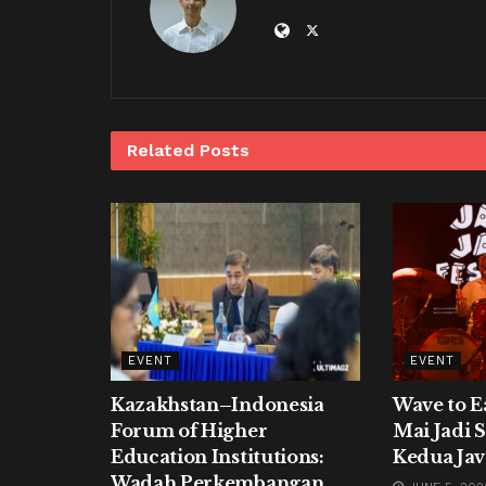
Related
Posts
EVENT
EVENT
Kazakhstan–Indonesia
Wave to E
Forum of Higher
Mai Jadi 
Education Institutions:
Kedua Jav
Wadah Perkembangan