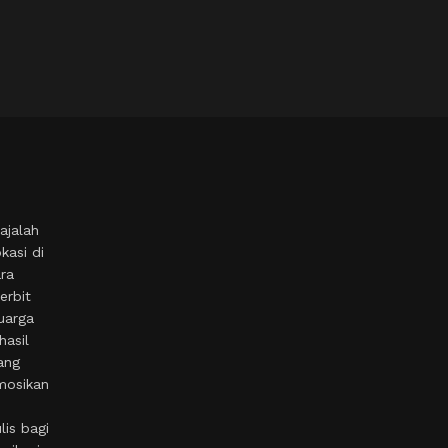
ajalah
kasi di
ara
erbit
uarga
hasil
ang
mosikan
is bagi