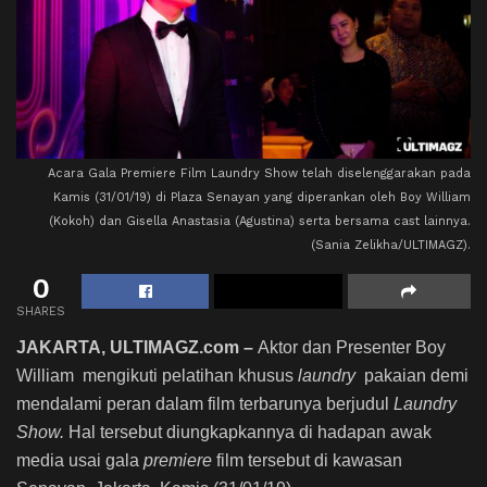
Acara Gala Premiere Film Laundry Show telah diselenggarakan pada
Kamis (31/01/19) di Plaza Senayan yang diperankan oleh Boy William
(Kokoh) dan Gisella Anastasia (Agustina) serta bersama cast lainnya.
(Sania Zelikha/ULTIMAGZ).
0
SHARES
JAKARTA, ULTIMAGZ.com –
Aktor dan Presenter Boy
William mengikuti pelatihan khusus
laundry
pakaian demi
mendalami peran dalam film terbarunya berjudul
Laundry
Show.
Hal tersebut diungkapkannya di hadapan awak
media usai gala
premiere
film tersebut di kawasan