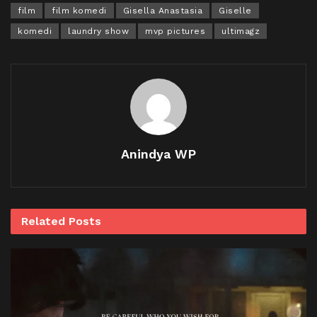
film
film komedi
Gisella Anastasia
Giselle
komedi
laundry show
mvp pictures
ultimagz
Anindya WP
Related
Posts