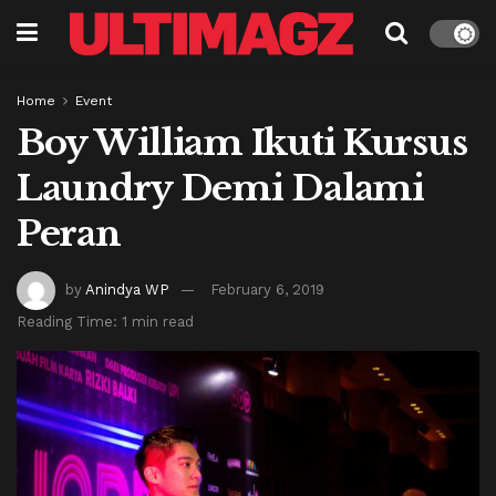
Home
Event
Boy William Ikuti Kursus
Laundry Demi Dalami
Peran
by
Anindya WP
February 6, 2019
Reading Time: 1 min read