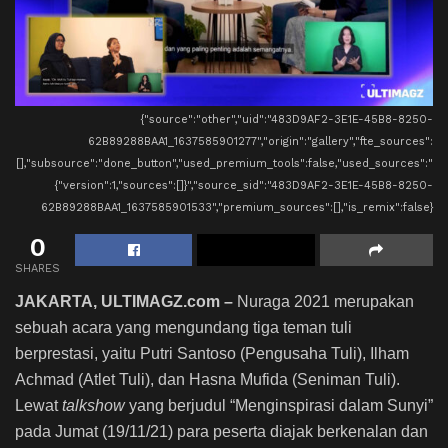
{"source":"other","uid":"483D9AF2-3E1E-45B8-8250-
62B89288BAA1_1637585901277","origin":"gallery","fte_sources":
[],"subsource":"done_button","used_premium_tools":false,"used_sources":"
{"version":1,"sources":[]}","source_sid":"483D9AF2-3E1E-45B8-8250-
62B89288BAA1_1637585901533","premium_sources":[],"is_remix":false}
0
SHARES
JAKARTA, ULTIMAGZ.com –
Nuraga 2021 merupakan
sebuah acara yang mengundang tiga teman tuli
berprestasi, yaitu Putri Santoso (Pengusaha Tuli), Ilham
Achmad (Atlet Tuli), dan Hasna Mufida (Seniman Tuli).
Lewat
talkshow
yang berjudul “Menginspirasi dalam Sunyi”
pada Jumat (19/11/21) para peserta diajak berkenalan dan