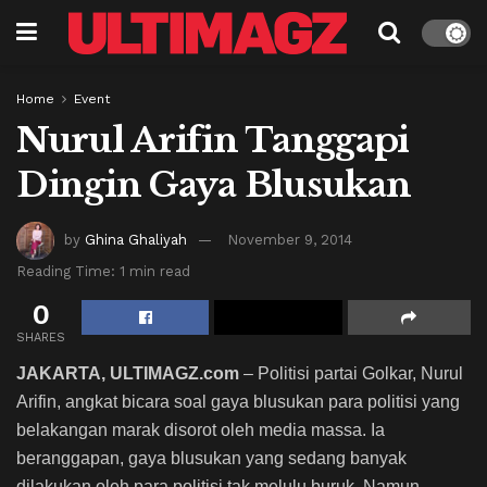
Home
Event
Nurul Arifin Tanggapi
Dingin Gaya Blusukan
by
Ghina Ghaliyah
November 9, 2014
Reading Time: 1 min read
0
SHARES
JAKARTA, ULTIMAGZ.com
– Politisi partai Golkar, Nurul
Arifin, angkat bicara soal gaya blusukan para politisi yang
belakangan marak disorot oleh media massa. Ia
beranggapan, gaya blusukan yang sedang banyak
dilakukan oleh para politisi tak melulu buruk. Namun,