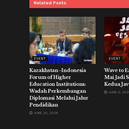
Related
Posts
EVENT
EVENT
Kazakhstan–Indonesia
Wave to E
Forum of Higher
Mai Jadi 
Education Institutions:
Kedua Jav
Wadah Perkembangan
JUNE 5, 202
Diplomasi Melalui Jalur
Pendidikan
JUNE 20, 2026