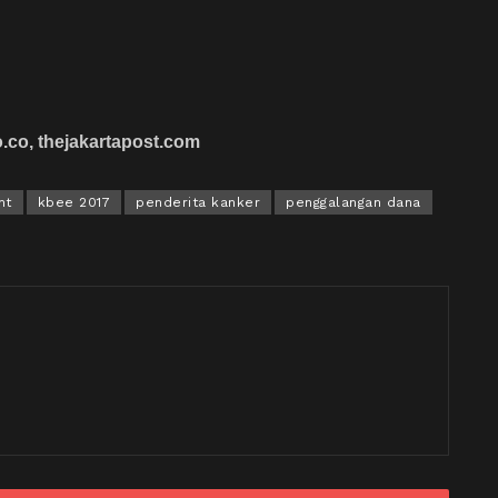
.co, thejakartapost.com
nt
kbee 2017
penderita kanker
penggalangan dana