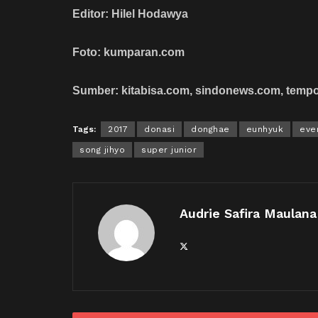
Editor: Hilel Hodawya
Foto: kumparan.com
Sumber: kitabisa.com, sindonews.com, tempo
Tags:
2017
donasi
donghae
eunhyuk
eve
song jihyo
super junior
Audrie Safira Maulana