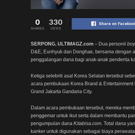
0
330
Share on Faceboo
SHARES
VIEWS
SERPONG, ULTIMAGZ.com
– Dua personil
bo
D&E, Eunhyuk dan Donghae, bersama dengan akt
penggalangan dana bagi anak-anak penderita ka
Ketiga selebriti asal Korea Selatan tersebut se
acara pembukaan Korea Brand & Entertainment E
Grand Jakarta Gandaria City.
Dalam acara pembukaan tersebut, mereka memb
penggemar untuk ikut serta dalam membantu par
pengumpulan dana
Kitabisa.com
. Total dana y
kanker untuk digunakan sebagai biaya perawat