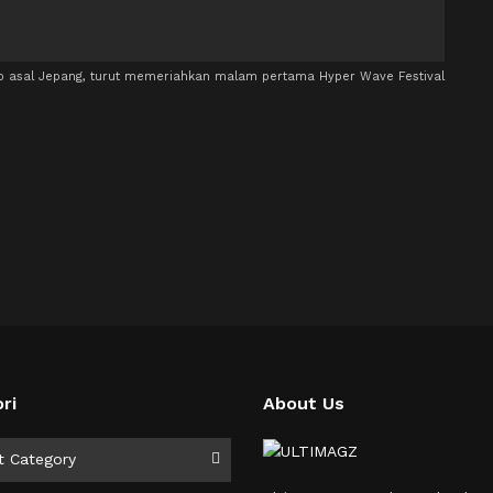
rup asal Jepang, turut memeriahkan malam pertama Hyper Wave Festival
ri
About Us
i
t Category