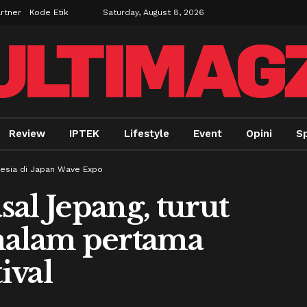
rtner
Kode Etik
Saturday, August 8, 2026
Review
IPTEK
Lifestyle
Event
Opini
S
esia di Japan Wave Expo
asal Jepang, turut
alam pertama
ival