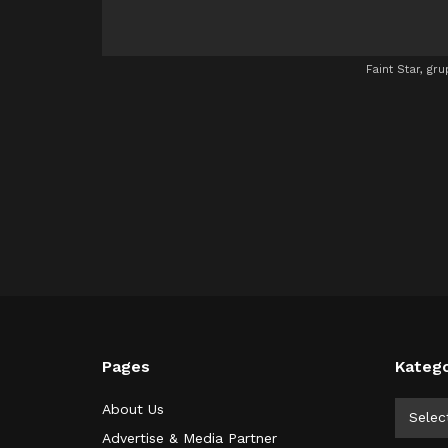
Faint Star, g
Pages
Katego
Kategor
About Us
Selec
Advertise & Media Partner