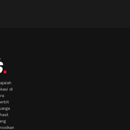
ajalah
kasi di
ara
erbit
uarga
hasil
ang
mosikan