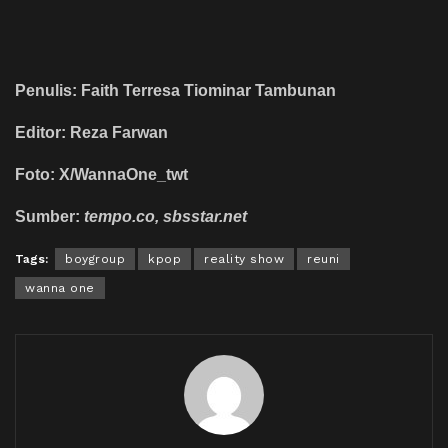
Penulis: Faith Terresa Tiominar Tambunan
Editor: Reza Farwan
Foto: X/WannaOne_twt
Sumber:
tempo.co, sbsstar.net
Tags:
boygroup
kpop
reality show
reuni
wanna one