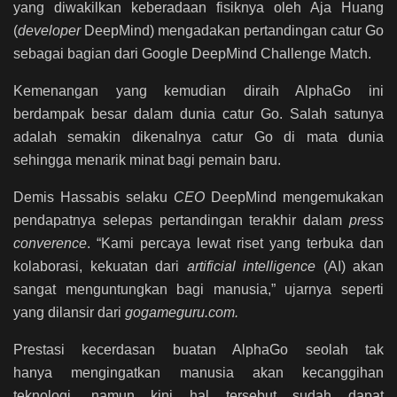
yang diwakilkan keberadaan fisiknya oleh Aja Huang
(
developer
DeepMind) mengadakan pertandingan catur Go
sebagai bagian dari Google DeepMind Challenge Match.
Kemenangan yang kemudian diraih AlphaGo ini
berdampak besar dalam dunia catur Go. Salah satunya
adalah semakin dikenalnya catur Go di mata dunia
sehingga menarik minat bagi pemain baru.
Demis Hassabis selaku
CEO
DeepMind mengemukakan
pendapatnya selepas pertandingan terakhir dalam
press
converence
. “Kami percaya lewat riset yang terbuka dan
kolaborasi, kekuatan dari
artificial intelligence
(AI) akan
sangat menguntungkan bagi manusia,” ujarnya seperti
yang dilansir dari
gogameguru.com.
Prestasi kecerdasan buatan AlphaGo seolah tak
hanya mengingatkan manusia akan kecanggihan
teknologi, namun kini hal tersebut sudah dapat