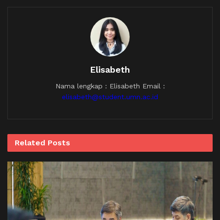
Elisabeth
Nama lengkap : Elisabeth Email :
elisabeth@student.umn.ac.id
Related
Posts