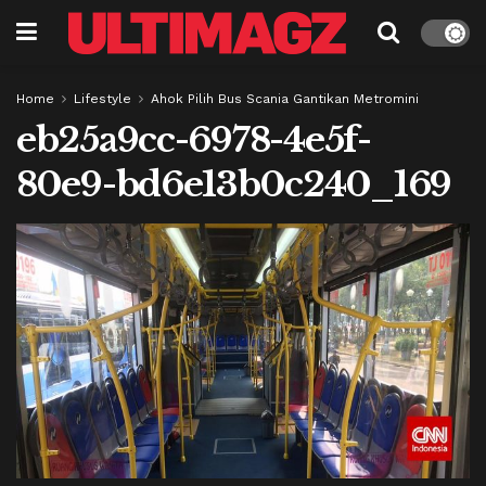
Home
Lifestyle
Ahok Pilih Bus Scania Gantikan Metromini
eb25a9cc-6978-4e5f-
80e9-bd6e13b0c240_169