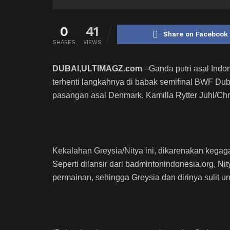
0
41
Share on Facebook
SHARES
VIEWS
DUBAI,ULTIMAGZ.com
–Ganda putri asal Indon
terhenti langkahnya di babak semifinal BWF Dub
pasangan asal Denmark, Kamilla Rytter Juhl/Chr
Kekalahan Greysia/Nitya ini, dikarenakan keg
Seperti dilansir dari badmintonindonesia.org, 
permainan, sehingga Greysia dan dirinya sulit 