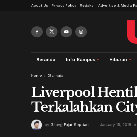
About Us
Privacy Policy
Redaksi
Advertise & Media Pa
Beranda
Info Kampus
Hiburan
Home
Olahraga
Liverpool Henti
Terkalahkan Cit
by
Gilang Fajar Septian
January 15, 2018
i