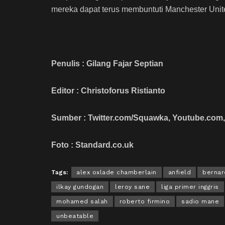
mereka dapat terus membuntuti Manchester Unit
Penulis : Gilang Fajar Septian
Editor : Christoforus Ristianto
Sumber : Twitter.com/Squawka, Youtube.com,
Foto : Standard.co.uk
Tags:
alex oxlade chamberlain
anfield
bernar
ilkay gundogan
leroy sane
liga primer inggris
mohamed salah
roberto firmino
sadio mane
unbeatable