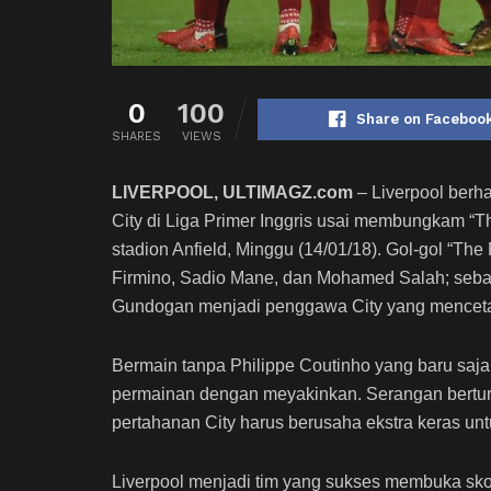
0
100
Share on Faceboo
SHARES
VIEWS
LIVERPOOL, ULTIMAGZ.com
– Liverpool berha
City di Liga Primer Inggris usai membungkam “Th
stadion Anfield, Minggu (14/01/18). Gol-gol “Th
Firmino, Sadio Mane, dan Mohamed Salah; sebag
Gundogan menjadi penggawa City yang mencetak
Bermain tanpa Philippe Coutinho yang baru saja
permainan dengan meyakinkan. Serangan berturu
pertahanan City harus berusaha ekstra keras 
Liverpool menjadi tim yang sukses membuka sko