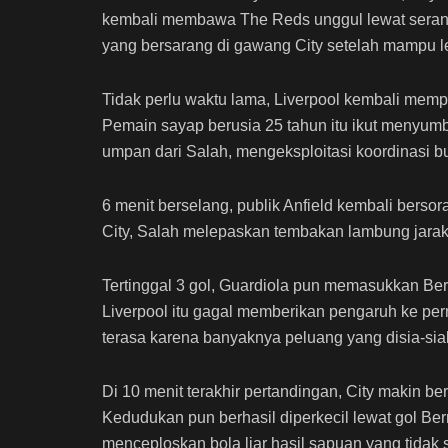
kembali membawa The Reds unggul lewat serang
yang bersarang di gawang City setelah mampu l
Tidak perlu waktu lama, Liverpool kembali mem
Pemain sayap berusia 25 tahun itu ikut menyu
umpan dari Salah, mengeksploitasi koordinasi bu
6 menit berselang, publik Anfield kembali bers
City, Salah melepaskan tembakan lambung jarak 
Tertinggal 3 gol, Guardiola pun memasukkan Be
Liverpool itu gagal memberikan pengaruh ke perma
terasa karena banyaknya peluang yang disia-si
Di 10 menit terakhir pertandingan, City makin 
Kedudukan pun berhasil diperkecil lewat gol Be
menceploskan bola liar hasil sapuan yang tidak