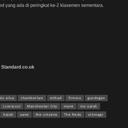
ed yang ada di peringkat ke-2 klasemen sementara.
 Standard.co.uk
do silva
chamberlain
etihad
firmino
gundogan
Liverpool
Manchester City
mane
mo salah
Salah
sane
the citizens
The Reds
ultimagz