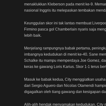
menaklukkan Kleberson pada menit ke-9. Memanf
nasional Inggris itu melepaskan tembakan menda
Keunggulan skor ini tak lantas membuat Liverpo
Firmino pasca gol Chamberlain nyaris saja men
lebih baik.
Menjelang rampungnya babak pertama, peningkat
imbangnya kedudukan di menit ke-40. Sane menja
Schalke itu mampu memperdaya Joe Gomez, dan
keras ke gawang Loris Karius. Skor 1-1 terus be
Masuk ke babak kedua, City menggiatkan usah
dari Sergio Aguero dan Nicolas Otamendi hampir
digagalkan oleh tiang gawang dan kesigapan dar
Alih-alih hendak menyamakan kedudukan, City ma