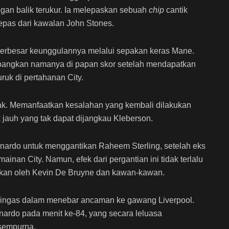
an balik terukur. Ia melepaskan sebuah
chip
cantik
epas dari kawalan John Stones.
perbesar keunggulannya melalui sepakan keras Mane.
mbangkan namanya di papan skor setelah mendapatkan
ruk di pertahanan City.
orak. Memanfaatkan kesalahan yang kembali dilakukan
jauh yang tak dapat dijangkau Kleberson.
rnardo untuk menggantikan Raheem Sterling, setelah eks
inan City. Namun, efek dari pergantian ini tidak terlalu
akan oleh Kevin De Bruyne dan kawan-kawan.
beringas dalam menebar ancaman ke gawang Liverpool.
rnardo pada menit ke-84, yang secara leluasa
 sempurna.