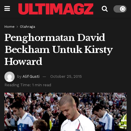
Home
Olahraga
Penghormatan David
Beckham Untuk Kirsty
Howard
by
Alif Gusti
October 25, 2015
Reading Time: 1 min read