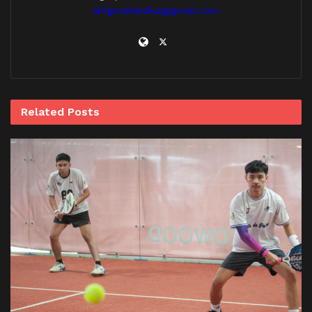
alifgmahardika@gmail.com
Related
Posts