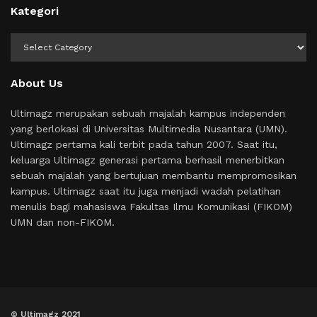
Kategori
Kategori
About Us
Ultimagz merupakan sebuah majalah kampus independen
yang berlokasi di Universitas Multimedia Nusantara (UMN).
Ultimagz pertama kali terbit pada tahun 2007. Saat itu,
keluarga Ultimagz generasi pertama berhasil menerbitkan
sebuah majalah yang bertujuan membantu mempromosikan
kampus. Ultimagz saat itu juga menjadi wadah pelatihan
menulis bagi mahasiswa Fakultas Ilmu Komunikasi (FIKOM)
UMN dan non-FIKOM.
© Ultimagz 2021