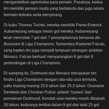
mengandalkan agresivitas para pemain. Pasalnya, kedua
tim memiliki pemain muda yang bertalenta dan juga selalu
bermain terbuka serta menyerang.
Di kubu Thomas Tuchel, mereka memiliki Pierre-Emerick
Aubameyang sebagai mesin gol mereka. Aubameyang
telah mencetak 7 gol dari 7 penampilannya bersama
die
Borussen
di Liga Champions. Sementara Radamel Falcao,
sang kapten tim juga menjadi tumpuan serangan andalan
Monaco. Falcao berhasil menyarangkan 6 gol dari 6
pertandingan di Liga Champions.
Di samping itu, Dortmund dan Monaco merupakan tim
finalis Liga Champions dengan rata-rata usia termuda,
yaitu masing-masing 25,6 tahun dan 25,3 tahun. Ousmane
Dembele dan Christian Pulisic adalah “nyawa” dari
permainan Dortmund. Kendati usia mereka masih dibawah
20 tahun, keduanya terlibat dalam 9 gol dari total 25 gol