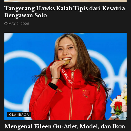
Tangerang Hawks Kalah Tipis dari Kesatria
Bengawan Solo
MAY 2, 2026
OLAHRAGA
Mengenal Eileen Gu: Atlet, Model, dan Ikon