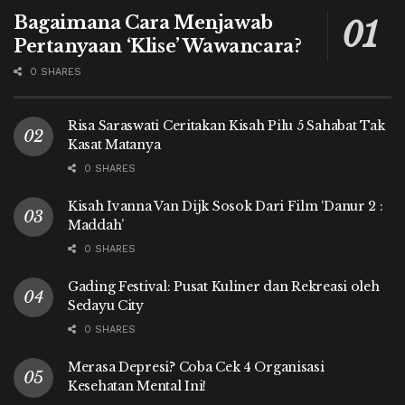
Bagaimana Cara Menjawab
Pertanyaan ‘Klise’ Wawancara?
0 SHARES
Risa Saraswati Ceritakan Kisah Pilu 5 Sahabat Tak
Kasat Matanya
0 SHARES
Kisah Ivanna Van Dijk Sosok Dari Film ‘Danur 2 :
Maddah’
0 SHARES
Gading Festival: Pusat Kuliner dan Rekreasi oleh
Sedayu City
0 SHARES
Merasa Depresi? Coba Cek 4 Organisasi
Kesehatan Mental Ini!