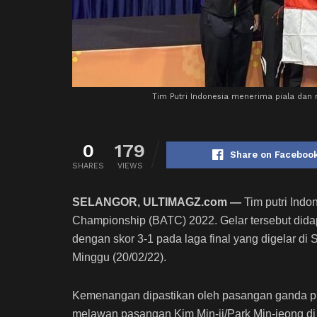
Tim Putri Indonesia menerima piala dan
0
179
Share on Faceboo
SHARES
VIEWS
SELANGOR, ULTIMAGZ.com
—
Tim putri Ind
Championship (BATC) 2022. Gelar tersebut dida
dengan skor 3-1 pada laga final yang digelar di 
Minggu (20/02/22).
Kemenangan dipastikan oleh pasangan ganda put
melawan pasangan Kim Min-ji/Park Min-jeong di