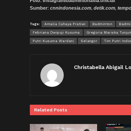
Foto: Instagram/badmintonasia.official
Sumber:
cnnindonesia.com, detik.com, temp
Tags:
Amalia Cahaya Pratiwi
Badminton
Badmi
Febriana Dwipuji Kusuma
Gregoria Mariska Tunju
Putri Kusuma Wardani
Selangor
Tim Putri Indo
Christabella Abigail L
Related
Posts