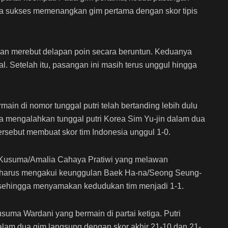
ya sukses memenangkan gim pertama dengan skor tipis
gan merebut delapan poin secara beruntun. Keduanya
l. Setelah itu, pasangan ini masih terus unggul hingga
in di nomor tunggal putri telah bertanding lebih dulu
 mengalahkan tunggal putri Korea Sim Yu-jin dalam dua
ersebut membuat skor tim Indonesia unggul 1-0.
i Kusuma/Amalia Cahaya Pratiwi yang melawan
 harus mengakui keunggulan Baek Ha-na/Seong Seung-
sehingga menyamakan kedudukan tim menjadi 1-1.
Kusuma Wardani yang bermain di partai ketiga. Putri
lam dua gim langsung dengan skor akhir 21-10 dan 21-