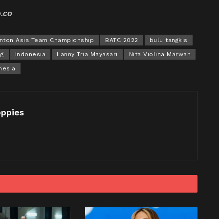
o.co
nton Asia Team Championship
BATC 2022
bulu tangkis
ng
Indonesia
Lanny Tria Mayasari
Nita Violina Marwah
nesia
oppies