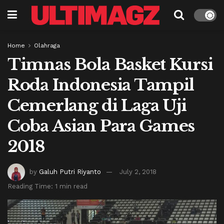
Home
Olahraga
Timnas Bola Basket Kursi
Roda Indonesia Tampil
Cemerlang di Laga Uji
Coba Asian Para Games
2018
by
Galuh Putri Riyanto
July 2, 2018
Reading Time: 1 min read