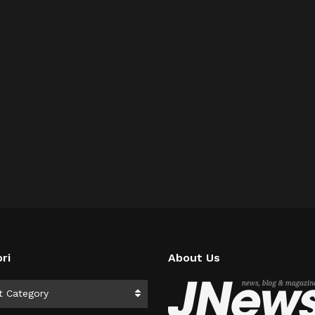
ri
About Us
i
t Category