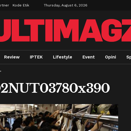
rtner
Kode Etik
Thursday, August 6, 2026
Review
IPTEK
Lifestyle
Event
Opini
Sp
”
402NUT03780x390