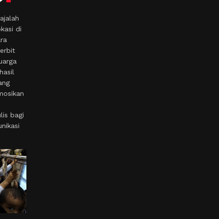
ajalah
kasi di
ara
erbit
uarga
hasil
ang
mosikan
is bagi
nikasi