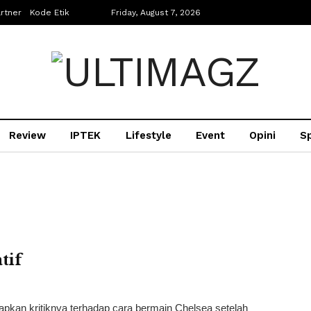
rtner
Kode Etik
Friday, August 7, 2026
Review
IPTEK
Lifestyle
Event
Opini
S
tif
pkan kritiknya terhadap cara bermain Chelsea setelah