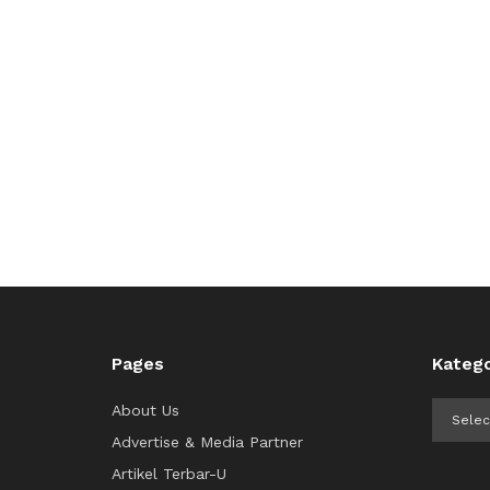
Pages
Katego
Kategor
About Us
Advertise & Media Partner
Artikel Terbar-U