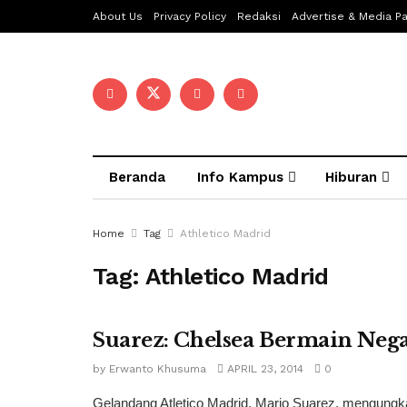
About Us
Privacy Policy
Redaksi
Advertise & Media Pa
Beranda
Info Kampus
Hiburan
Home
Tag
Athletico Madrid
Tag:
Athletico Madrid
Suarez: Chelsea Bermain Nega
by
Erwanto Khusuma
APRIL 23, 2014
0
Gelandang Atletico Madrid, Mario Suarez, mengungka