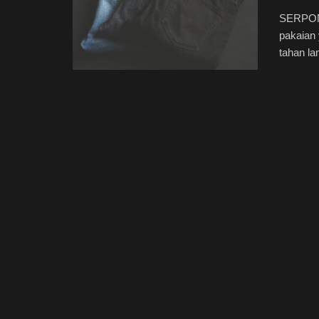
SERPONG
pakaian 
tahan la