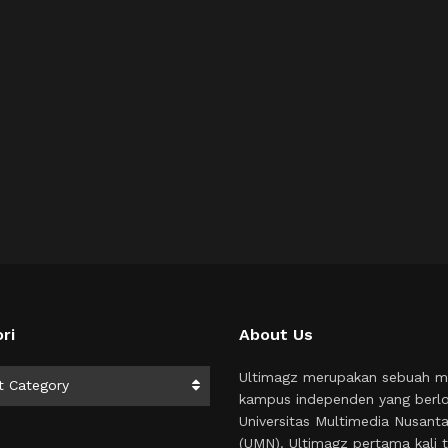
ri
About Us
i
Ultimagz merupakan sebuah m
t Category
kampus independen yang berlo
Universitas Multimedia Nusant
(UMN). Ultimagz pertama kali t