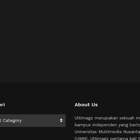
ri
About Us
i
Ultimagz merupakan sebuah m
t Category
kampus independen yang berlo
Universitas Multimedia Nusant
(UMN). Ultimagz pertama kali t