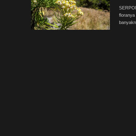
SERPONG
floranya
banyakny