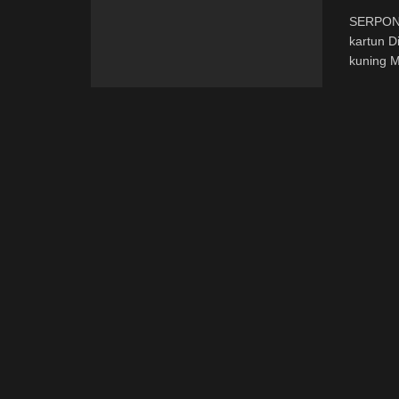
SERPONG
kartun D
kuning M