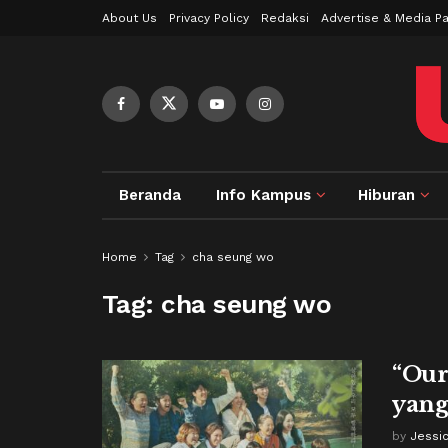
About Us
Privacy Policy
Redaksi
Advertise & Media Pa
Beranda
Info Kampus
Hiburan
Home
Tag
cha seung wo
Tag:
cha seung wo
“Our
yang
by
Jessi