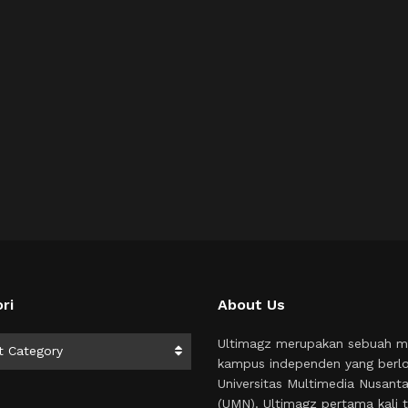
ri
About Us
i
Ultimagz merupakan sebuah m
t Category
kampus independen yang berlo
Universitas Multimedia Nusant
(UMN). Ultimagz pertama kali t