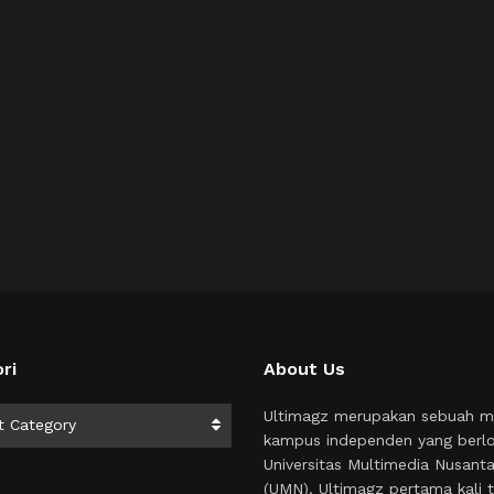
ri
About Us
i
Ultimagz merupakan sebuah m
t Category
kampus independen yang berlo
Universitas Multimedia Nusant
(UMN). Ultimagz pertama kali t