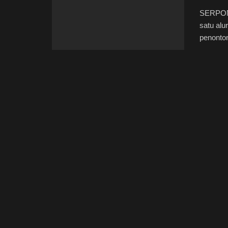
SERPONG
satu alu
penonton