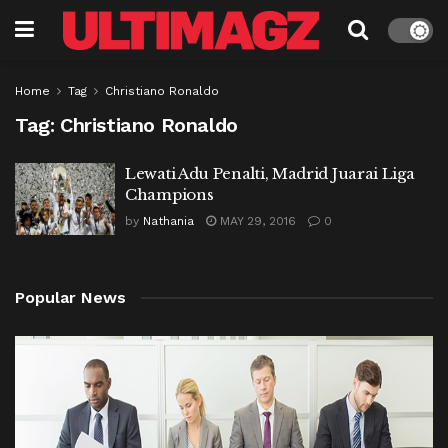
Home
Tag
Christiano Ronaldo
Tag:
Christiano Ronaldo
Lewati Adu Penalti, Madrid Juarai Liga
Champions
by
Nathania
MAY 29, 2016
0
Popular News