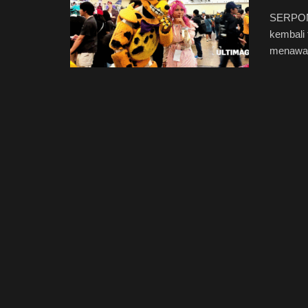
SERPONG
kembali 
menawark