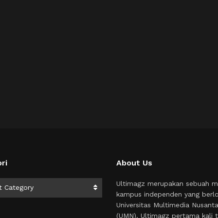
ri
About Us
i
Ultimagz merupakan sebuah m
t Category
kampus independen yang berlo
Universitas Multimedia Nusant
(UMN). Ultimagz pertama kali t