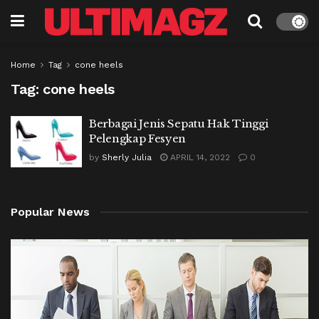
Home
Tag
cone heels
Tag:
cone heels
Berbagai Jenis Sepatu Hak Tinggi
Pelengkap Fesyen
by
Sherly Julia
APRIL 14, 2022
0
Popular News