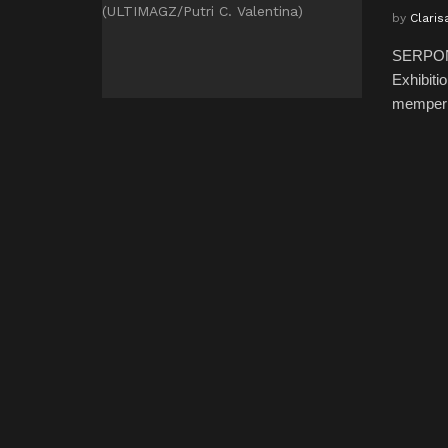
by
Claris
SERPONG
Exhibiti
memperl