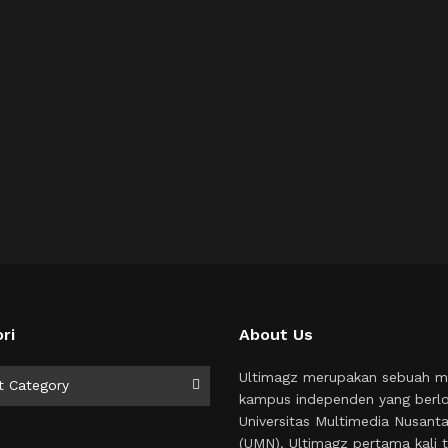
ri
About Us
i
Ultimagz merupakan sebuah m
t Category
kampus independen yang berlo
Universitas Multimedia Nusant
(UMN). Ultimagz pertama kali t