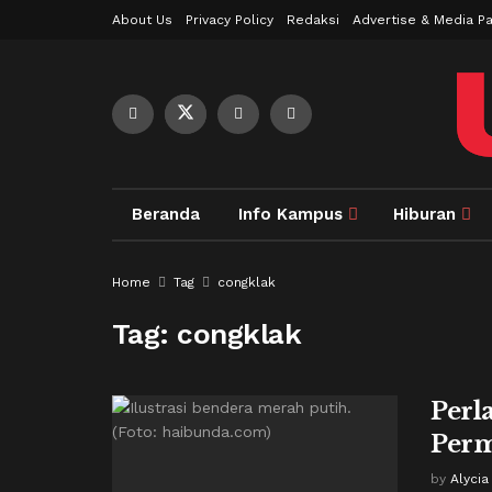
About Us
Privacy Policy
Redaksi
Advertise & Media Pa
Beranda
Info Kampus
Hiburan
Home
Tag
congklak
Tag:
congklak
Perl
Perm
by
Alycia