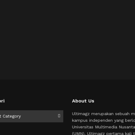
ri
About Us
i
Ultimagz merupakan sebuah m
t Category
kampus independen yang berlo
Universitas Multimedia Nusant
(UMN). Ultimagz pertama kali t