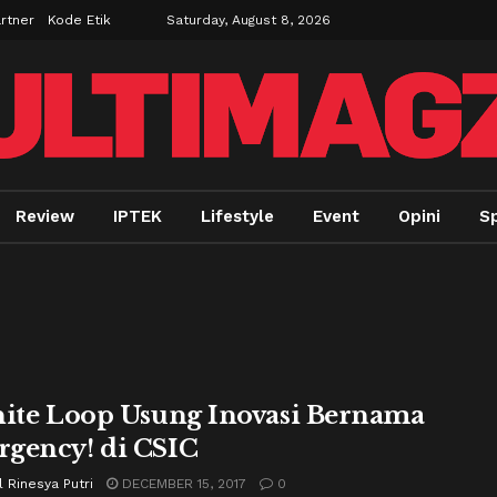
rtner
Kode Etik
Saturday, August 8, 2026
Review
IPTEK
Lifestyle
Event
Opini
Sp
nite Loop Usung Inovasi Bernama
gency! di CSIC
 Rinesya Putri
DECEMBER 15, 2017
0