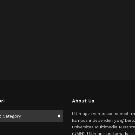
ri
About Us
i
Ultimagz merupakan sebuah m
t Category
kampus independen yang berlo
Universitas Multimedia Nusant
(UMN). Ultimagz pertama kali t