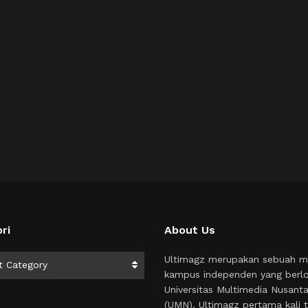
ri
About Us
i
Ultimagz merupakan sebuah m
t Category
kampus independen yang berlo
Universitas Multimedia Nusant
(UMN). Ultimagz pertama kali t