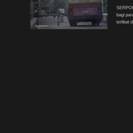
SERPONG
bagi pa
terlibat 